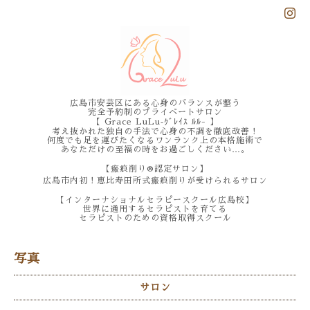
広島市安芸区にある心身のバランスが整う
完全予約制のプライベートサロン
【 Grace LuLu‐ｸﾞﾚｲｽ ﾙﾙ- 】
考え抜かれた独自の手法で心身の不調を徹底改善！
何度でも足を運びたくなるワンランク上の本格施術で
あなただけの至福の時をお過ごしください…。
【瘢痕削り®️認定サロン】
広島市内初！恵比寿田所式瘢痕削りが受けられるサロン
【インターナショナルセラピースクール広島校】
世界に通用するセラピストを育てる
セラピストのための資格取得スクール
写真
サロン