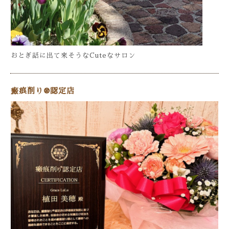
おとぎ話に出て来そうなCuteなサロン
瘢痕削り®️認定店